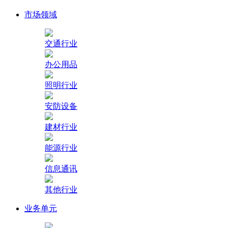
市场领域
交通行业
办公用品
照明行业
安防设备
建材行业
能源行业
信息通讯
其他行业
业务单元